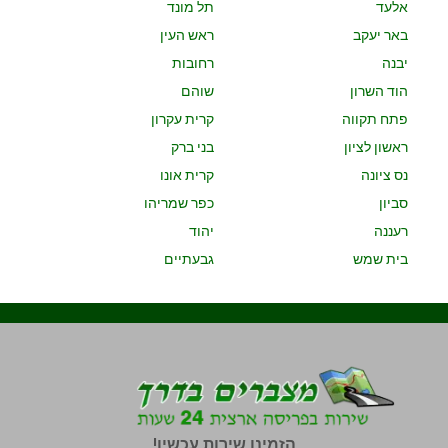
אלעד
תל מונד
באר יעקב
ראש העין
יבנה
רחובות
הוד השרון
שוהם
פתח תקווה
קרית עקרון
ראשון לציון
בני ברק
נס ציונה
קרית אונו
סביון
כפר שמריהו
רעננה
יהוד
בית שמש
גבעתיים
הזמינו שירות עכשיו!