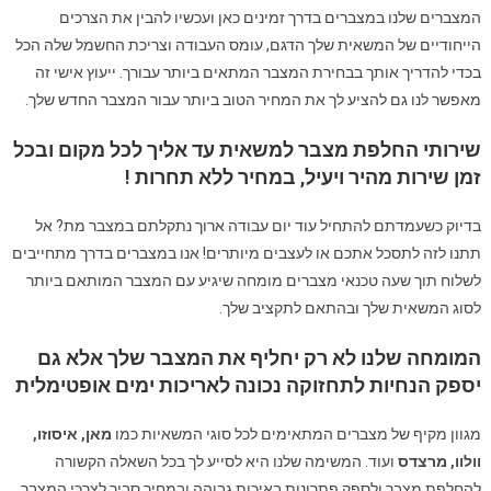
המצברים שלנו במצברים בדרך זמינים כאן ועכשיו להבין את הצרכים
הייחודיים של המשאית שלך הדגם, עומס העבודה וצריכת החשמל שלה הכל
בכדי להדריך אותך בבחירת המצבר המתאים ביותר עבורך. ייעוץ אישי זה
מאפשר לנו גם להציע לך את המחיר הטוב ביותר עבור המצבר החדש שלך.
שירותי החלפת מצבר למשאית עד אליך לכל מקום ובכל
זמן שירות מהיר ויעיל, במחיר ללא תחרות !
בדיוק כשעמדתם להתחיל עוד יום עבודה ארוך נתקלתם במצבר מת? אל
תתנו לזה לתסכל אתכם או לעצבים מיותרים! אנו במצברים בדרך מתחייבים
לשלוח תוך שעה טכנאי מצברים מומחה שיגיע עם המצבר המותאם ביותר
לסוג המשאית שלך ובהתאם לתקציב שלך.
המומחה שלנו לא רק יחליף את המצבר שלך אלא גם
יספק הנחיות לתחזוקה נכונה לאריכות ימים אופטימלית
מגוון מקיף של מצברים המתאימים לכל סוגי המשאיות
כמו
מאן
,
איסוזו
,
וולוו
,
מרצדס
ועוד
.
המשימה שלנו היא לסייע לך בכל השאלה הקשורה
להחלפת מצבר
ולספק פתרונות באיכות גבוהה ובמחיר סביר לצרכי המצבר