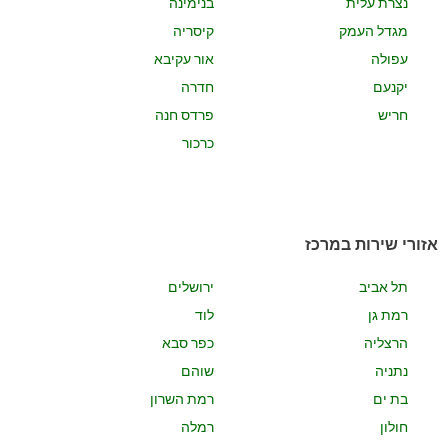
נצרת עלית
בנימינה
מגדל העמק
קיסריה
עפולה
אור עקיבא
יקנעם
חדרה
חריש
פרדס חנה
כרכור
אזורי שירות במרכז
תל אביב
ירושלים
רמת גן
לוד
הרצליה
כפר סבא
נתניה
שוהם
בת ים
רמת השרון
חולון
רמלה