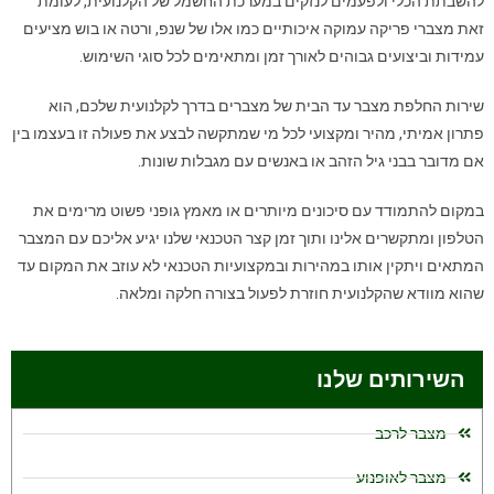
להשבתת הכלי ולפעמים לנזקים במערכת החשמל של הקלנועית, לעומת
זאת מצברי פריקה עמוקה איכותיים כמו אלו של שנפ, ורטה או בוש מציעים
עמידות וביצועים גבוהים לאורך זמן ומתאימים לכל סוגי השימוש.
שירות החלפת מצבר עד הבית של מצברים בדרך לקלנועית שלכם
,
הוא
פתרון אמיתי
,
מהיר ומקצועי
לכל מי שמתקשה לבצע את פעולה זו בעצמו
בין
אם מדובר בבני גיל הזהב או באנשים עם מגבלות שונות
.
במקום להתמודד עם סיכונים מיותרים או מאמץ גופני
פשוט מרימים את
הטלפון ומתקשרים אלינו
ותוך זמן קצר הטכנאי שלנו יגיע אליכם עם המצבר
המתאים
ויתקין אותו במהירות ובמקצועיות
הטכנאי לא עוזב את המקום עד
שהוא מוודא שהקלנועית חוזרת לפעול בצורה חלקה ומלאה
.
השירותים שלנו
מצבר לרכב
מצבר לאופנוע