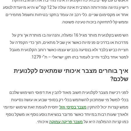
רישיון נהיגה ומהירותה המרבית אינה עולה על 12 קמ״ש והיא מיועדת לנוסע
אחד או מקסימום שניים. כלי רכב זה עומד בתקני בטיחות וחשמל מחמירים
וממש קל לתחזוקה בזכות טעינה פשוטה.
השימוש בקלנועית מותר מגיל 16 ומעלה, והנהיגה בו מותרת אך ורק על
מדרכות או בדרכים פנימיות כאשר אין שביל מתאים, תוך כדי הקפדה על
חציית כביש בלבד ולא בנסיעה בכביש עצמו כאשר רוחב הקלנועית מוגבל
למטר אחד בלבד וחייב לעמוד בתו תקן ישראלי – ת"י 1279.
איך בוחרים מצבר איכותי שמתאים לקלנועית
שלכם?
לפני רכישת מצבר לקלנועית חשוב מאוד להבין את דפוסי השימוש שלכם
בכלי למשל מי שמתכוון להשתמש בכלי רק בסופי שבוע או עושה נסיעות
ממש קצרות יכול להתקין
מצבר בסיסי וזול
יחסית לעומת זאת שימוש יומיומי
ולאורך שעות רבות במיוחד כאשר מדובר בנשיאת נוסע נוסף או משקל נוסף
כמו קניות ההמלצה היא על
מצבר פריקה עמוקה
איכותי.