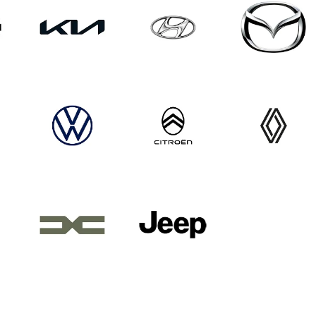
מאזדה
יונדאי
קיה
רנו
סיטרואן
פולקסווגן
אלפא רומיאו
גי'פ
דאצ'יה