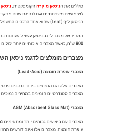
כוללים את ה
ניסאן מיקרה
הקומפקטית,
ניסאן
לשימושים משפחתיים וגם לנהיגת שטח מתקדמת
הניסאן ליף (Leaf) שהוא אחד הרכבים החשמליים הפופולריים ביותר בעולם.
המחיר של מצבר לרכב ניסאן עשוי להשתנות בהת
800
ש"ח, כאשר מצברים איכותיים יותר יכולים ל
מצברים מומלצים לדגמי ניסאן השו
מצברי עופרת חומצה (Lead-Acid)
מצברים אלה הם הנפוצים ביותר ברכבים פרטיים
מצברים סטנדרטיים הזמינים במחירים נמוכים י
מצברי AGM (Absorbent Glass Mat)
עופרת חומצה. מצברים אלו אינם דורשים תחזוקה