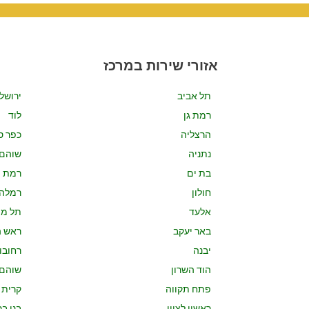
אזורי שירות במרכז
תל אביב
ירושל
רמת גן
לוד
הרצליה
כפר ס
נתניה
שוהם
בת ים
רמת ה
חולון
רמלה
אלעד
תל מו
באר יעקב
ראש ה
יבנה
רחובו
הוד השרון
שוהם
פתח תקווה
קרית 
ראשון לציון
בני בר