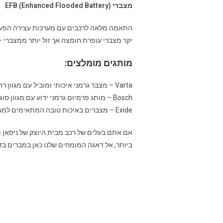
מצברי EFB (Enhanced Flooded Battery)
יקר מצברי עופרת חומצה אך זול יותר ממצברי – AGM
מותגים מומלצים:
Varta – מצבר גרמני איכותי ומוביל עם מגוון רחב של דגמים המתאימים לרכבי ניסאן.
Bosch – מותג פרמיום גרמני ידוע עם מגוון סוגים ודגמים. מותג אמין בעל ביצועים מצוינים.
Exide – מצברים באיכות טובה המתאימים למגוון רכבי ניסאן.
אם אתם בעלים של רכב מבית היוצק של ניסאן 
ביותר, אל דאגה המומחים שלנו כאן במברים בדר
סוג