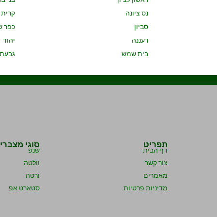
נס ציונה
קרית א
סביון
כפר ש
רעננה
יהוד
בית שמש
גבעתי
תפריט
סוגי מצברי
דף הבית
שנפ
צור קשר
וולטה
מאמרים
ורטה
מדיניות פרטיות
סטארט אפ