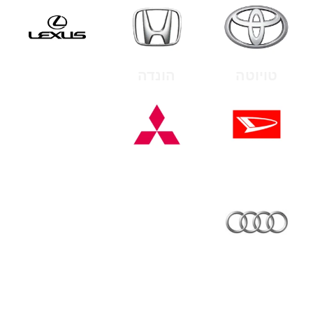
טויוטה
הונדה
לקסוס
פג'ו
דייהטסו
מיצובישי
אופל
סובארו
אואדי