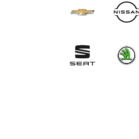
ניסאן
שברולט
סקודה
סיאט
פורד
וולוו