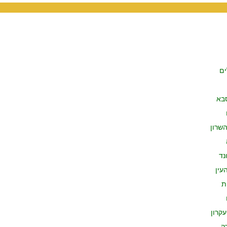
ים
בא
שרון
נד
עין
ת
עקרון
ק