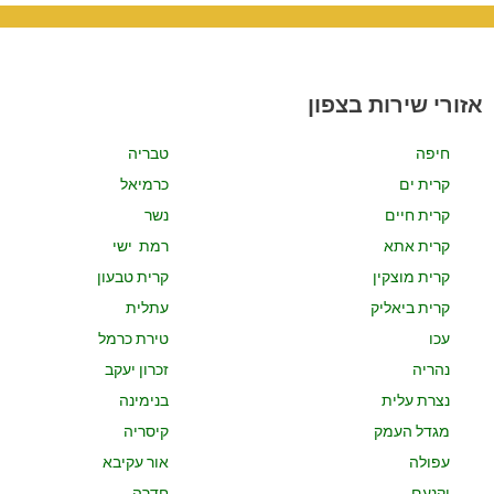
אזורי שירות בצפון
חיפה
טבריה
קרית ים
כרמיאל
קרית חיים
נשר
קרית אתא
רמת ישי
קרית מוצקין
קרית טבעון
קרית ביאליק
עתלית
עכו
טירת כרמל
נהריה
זכרון יעקב
נצרת עלית
בנימינה
מגדל העמק
קיסריה
עפולה
אור עקיבא
יקנעם
חדרה