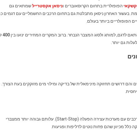
 קשקאי
הפופולרית בתחום הקרוסאוברים ו
ניסאן אקסטרייל
שמתאים גם
. בעשור האחרון ניסאן מתבלטת גם בתחום הרכבים החשמליים עם דגמים כמ
אם לדגם, למותג ולסוג המצבר הנבחר. ברוב המקרים המחירים ינועו בין
400
ל-
עלות גם יותר.
נים
 והם דרושים תחזוקה מינימאלית של בדיקה ומילוי מים מזוקקים בעת הצורך.
חסית.
מצברים עם ביצועים גבוהים יותר ומתאימים לרכבים עם מערכות עצירה הפעלה (Start-Stop). עלותם גבוהה יותר ממצברי
 כלל מכיוון שהם פחות נוטים לדליפות ופגיעות.