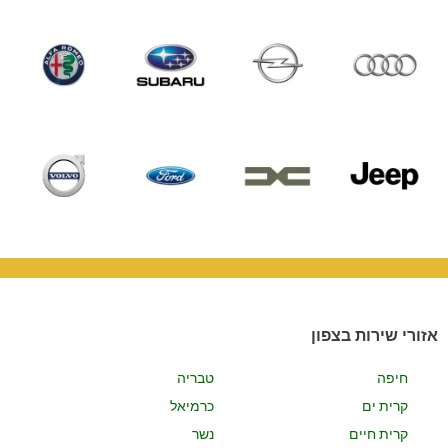
סיטרואן
פולקסווגן
סקודה
סיאט
אואדי
אופל
סובארו
אלפא רומיאו
גי'פ
דאצ'יה
פורד
וולוו
אזורי שירות בצפון
חיפה
טבריה
קרית ים
כרמיאל
קרית חיים
נשר