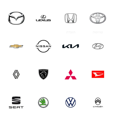
סוגי רכבים שאנו נותנים שירות
טויוטה
הונדה
לקסוס
מאזדה
יונדאי
קיה
ניסאן
שברולט
דייהטסו
מיצובישי
פג'ו
רנו