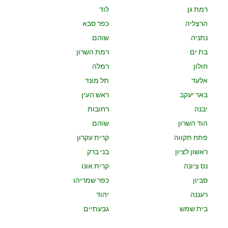
רמת גן
לוד
הרצליה
כפר סבא
נתניה
שוהם
בת ים
רמת השרון
חולון
רמלה
אלעד
תל מונד
באר יעקב
ראש העין
יבנה
רחובות
הוד השרון
שוהם
פתח תקווה
קרית עקרון
ראשון לציון
בני ברק
נס ציונה
קרית אונו
סביון
כפר שמריהו
רעננה
יהוד
בית שמש
גבעתיים