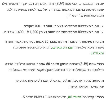
עם נפח מנוע גדול, רכבי שטח (SUV), מיניוואנים וגם רכבי יוקרה. מכוניות אלו
עושות שימוש במצבר עם אמפר גבוה יותר על מנת לספק מספיק כוח לכל
המערכות החשמליות שלהן.
מחיר מצבר 80 אמפר רגיל נע בין 900 ל – 700 שקלים.
מחיר מצבר 80 אמפר סטארט סטופ נע בין 1,200 ל – 1,400 שקלים.
מכוניות משפחתיות שבהן מותקן מצבר 80 אמפר:
טויוטה קאמרי, הונדה
אקורד, ניסאן אלטימה,
שברולט מאליבו
, יונדאי סונטה, קיה אופטימה
ו
מאזדה 6
.
רכבי שטח (SUV) שבהם מותקן מצבר 80 אמפר:
טויוטה היילנדר, הונדה
פיילוט, פורד אקספלורר וקיה סורנטו, ניסאן קשקאי ומיצובישי אאוטלנדר.
מיניוואנים:
קיה קרניבל, פולקסווגן אטלס, שברולט טראוורס, ניסאן
פאתפיינדר וטויוטה סיינה.
רכבי יוקרה:
כמו
אאודי A6
, מרצדס E-Class ו-BMW סדרה 5.