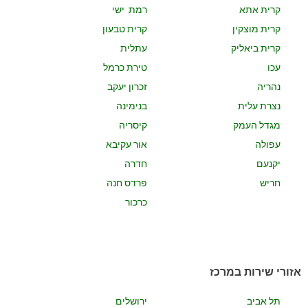
קרית אתא
רמת ישי
קרית מוצקין
קרית טבעון
קרית ביאליק
עתלית
עכו
טירת כרמל
נהריה
זכרון יעקב
נצרת עלית
בנימינה
מגדל העמק
קיסריה
עפולה
אור עקיבא
יקנעם
חדרה
חריש
פרדס חנה
כרכור
אזורי שירות במרכז
תל אביב
ירושלים